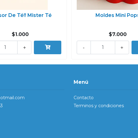
sor De Té!! Mister Té
Moldes Mini Pop
$1.000
$7.000
+
-
+
Menú
otmail.com
Contacto
53
Terminos y condiciones